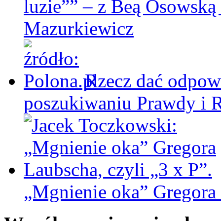
luzie”” – z Beą Osowską
Mazurkiewicz
Rzecz dać odpowi
poszukiwaniu Prawdy i 
„Mgnienie oka” Gregora L