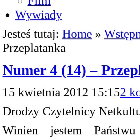
Film
Wywiady
Jesteś tutaj:
Home
»
Wstępn
Przeplatanka
Numer 4 (14) – Przep
15 kwietnia 2012 15:15
2 k
Drodzy Czytelnicy Netkult
Winien jestem Państwu