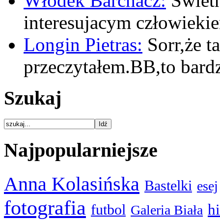
Włodek Barchacz:
Swietn
interesujacym człowiek
Longin Pietras:
Sorr,że t
przeczytałem.BB,to bar
Szukaj
Najpopularniejsze
Anna Kolasińska
Bastelki
esej
fotografia
hi
futbol
Galeria Biała