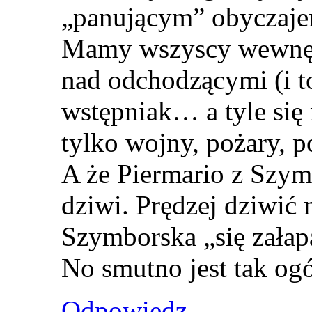
„panującym” obyczaje
Mamy wszyscy wewnętr
nad odchodzącymi (i to
wstępniak… a tyle się 
tylko wojny, pożary,
A że Piermario z Szy
dziwi. Prędzej dziwić 
Szymborska „się załap
No smutno jest tak ogól
Odpowiedz