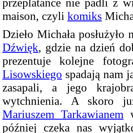
przeplatance nie padli z w
maison, czyli
komiks
Micha
Dzieło Michała posłużyło 
Dźwięk
, gdzie na dzień d
prezentuje kolejne fotogr
Lisowskiego
spadają nam ja
zasapali, a jego krajob
wytchnienia. A skoro ju
Mariuszem Tarkawianem
w
później czeka nas wyjątk