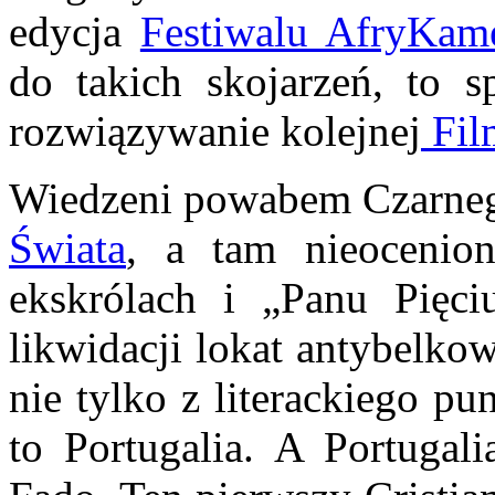
edycja
Festiwalu AfryKam
do takich skojarzeń, to 
rozwiązywanie kolejnej
Fil
Wiedzeni powabem Czarneg
Świata
, a tam nieoceni
ekskrólach i „Panu Pięc
likwidacji lokat antybelko
nie tylko z literackiego p
to Portugalia. A Portugali