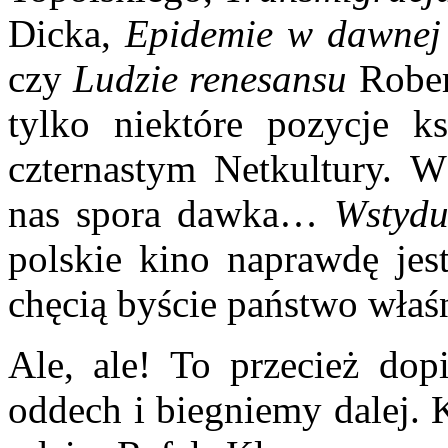
Dicka,
Epidemie w dawnej
czy
Ludzie renesansu
Rober
tylko niektóre pozycje 
czternastym Netkultury. 
nas spora dawka…
Wstyd
polskie kino naprawdę jest
chęcią byście państwo właśn
Ale, ale! To przecież dop
oddech i biegniemy dalej.