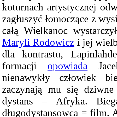
koturnach artystycznej od
zagłuszyć łomoczące z wysi
całą Wielkanoc wystarczył
Maryli Rodowicz
i jej wielb
dla kontrastu, Lapinlahd
formacji
opowiada
Jacek
nienawykły człowiek bi
zaczynają mu się dziwne 
dystans = Afryka. Bie
długodystansowca = film. 