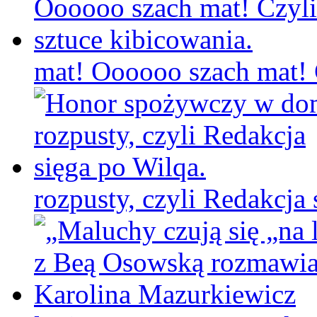
mat! Oooooo szach mat! C
rozpusty, czyli Redakcja 