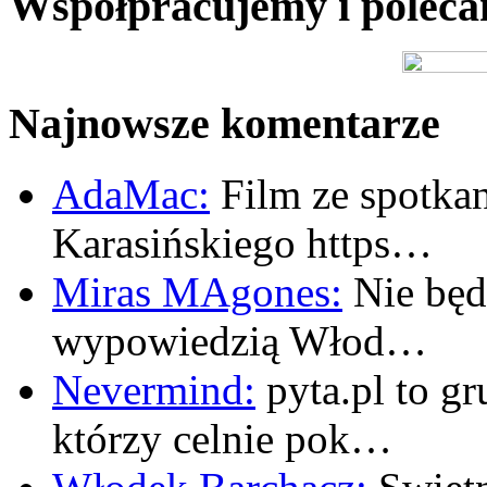
Współpracujemy i polec
Najnowsze komentarze
AdaMac:
Film ze spotkan
Karasińskiego https…
Miras MAgones:
Nie będę
wypowiedzią Włod…
Nevermind:
pyta.pl to gr
którzy celnie pok…