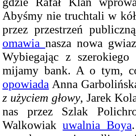
gdzie Rafał Klan wprow
Abyśmy nie truchtali w kó
przez przestrzeń publiczn
omawia
nasza nowa gwiaz
Wybiegając z szerokiego
mijamy bank. A o tym, co
opowiada
Anna Garbolińska
z użyciem głowy
, Jarek Kol
nas przez Szlak Polichr
Walkowiak
uwalnia Boya