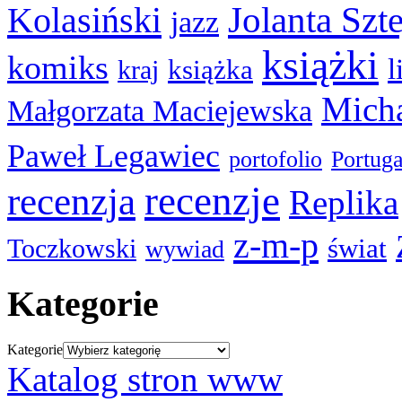
Kolasiński
Jolanta Szt
jazz
książki
komiks
l
książka
kraj
Micha
Małgorzata Maciejewska
Paweł Legawiec
portofolio
Portuga
recenzje
recenzja
Replika
z-m-p
świat
Toczkowski
wywiad
Kategorie
Kategorie
Katalog stron www