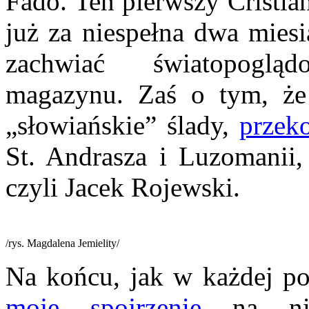
Fado. Ten pierwszy Cristi
już za niespełna dwa miesi
zachwiać światopoglą
magazynu. Zaś o tym, że
„słowiańskie” ślady,
przek
St. Andrasza i Luzomanii,
czyli Jacek Rojewski.
/rys. Magdalena Jemielity/
Na końcu, jak w każdej po
moje spojrzenie
na niez