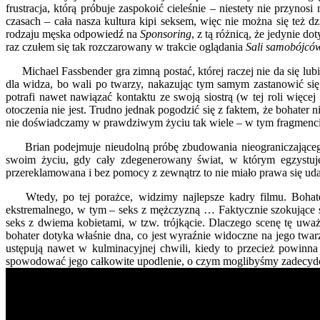
frustracja, którą próbuje zaspokoić cieleśnie – niestety nie przyn
czasach – cała nasza kultura kipi seksem, więc nie można się też dzi
rodzaju męska odpowiedź na
Sponsoring
, z tą różnicą, że jedynie 
raz czułem się tak rozczarowany w trakcie oglądania
Sali samobójcó
Michael Fassbender gra zimną postać, której raczej nie da się lubi
dla widza, bo wali po twarzy, nakazując tym samym zastanowić się
potrafi nawet nawiązać kontaktu ze swoją siostrą (w tej roli więc
otoczenia nie jest. Trudno jednak pogodzić się z faktem, że bohater
nie doświadczamy w prawdziwym życiu tak wiele – w tym fragmencie fi
Brian podejmuje nieudolną próbę zbudowania nieograniczającego s
swoim życiu, gdy cały zdegenerowany świat, w którym egzystuje
przereklamowana i bez pomocy z zewnątrz to nie miało prawa się udać.
Wtedy, po tej porażce, widzimy najlepsze kadry filmu. Bohater
ekstremalnego, w tym – seks z mężczyzną … Faktycznie szokujące sce
seks z dwiema kobietami, w tzw. trójkącie. Dlaczego scenę tę uważ
bohater dotyka właśnie dna, co jest wyraźnie widoczne na jego twar
ustępują nawet w kulminacyjnej chwili, kiedy to przecież powinn
spowodować jego całkowite upodlenie, o czym moglibyśmy zadecydowa