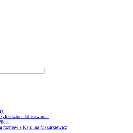
rą
yli o sztuce kibicowania.
ilqa.
ką rozmawia Karolina Mazurkiewicz