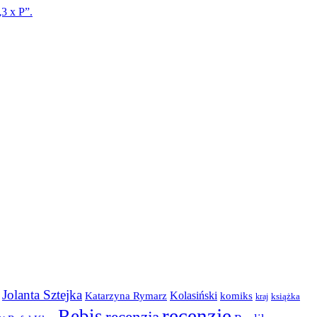
3 x P”.
Jolanta Sztejka
Kolasiński
komiks
Katarzyna Rymarz
kraj
książka
recenzje
Rebis
recenzja