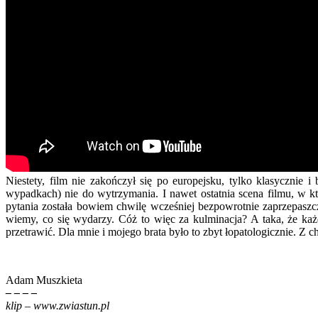
Niestety, film nie zakończył się po europejsku, tylko klasyczni
wypadkach) nie do wytrzymania. I nawet ostatnia scena filmu, w któ
pytania została bowiem chwilę wcześniej bezpowrotnie zaprzepaszcz
wiemy, co się wydarzy. Cóż to więc za kulminacja? A taka, że każ
przetrawić. Dla mnie i mojego brata było to zbyt łopatologicznie. Z
.
Adam Muszkieta
– – – –
klip – www.zwiastun.pl