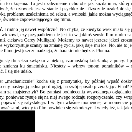
osi mu to ukojenia. To jest uzależnienie i choroba jak każda inna, kt
wić, że człowiek jest w stanie i psychicznie i fizycznie uzależnić się
dotyka problemu uzależnienia od seksu, a wnioski, jakie można wyciągną
w,
świetnie zapowiadającego się filmu.
ć. Trudno jej nawet współczuć. No chyba, że kiedykolwiek miało się 
 widzowi, czy przypadkiem nie jest to w jakimś sensie film o nim sa
ej niż ciekawa Carey Mulligan). Możemy to nawet jeszcze jakoś zrozu
 nie wykorzystuje szansy na zmianę życia, jaką daje mu los. No, ale t
lmu jest jeszcze nadzieja, że harakiri nie będzie. Płonna.
ię do seksu związku z piękną, czarnoskórą koleżanką z pracy. I po
 zmierza ku śmietnisku. Niestety – wbrew tonom poradników – oka
 I się nie udało.
 „mechanicznie” kocha się z prostytutką, by później wpaść dosło
ny następują jedna po drugiej, na swój sposób przerażając. Finał? B
am za majstersztyk? Bo zamiast podniecenia wywołanego oglądaniem r
zy, ponieważ rysuje się na niej swego rodzaju rozgoryczenie, czy wr
a pojawić się satysfakcja. I w tym właśnie momencie, w momencie po
ć sami, wtedy to film powinien się zakończyć. I wtedy też, tak jak 