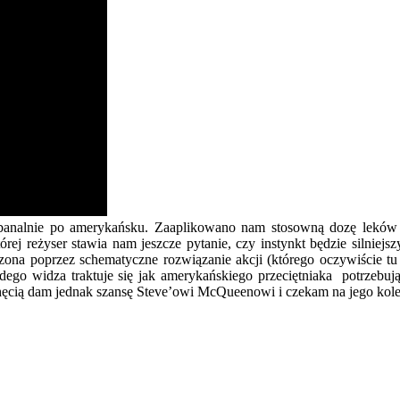
e i banalnie po amerykańsku. Zaaplikowano nam stosowną dozę leków 
rej reżyser stawia nam jeszcze pytanie, czy instynkt będzie silniej
ona poprzez schematyczne rozwiązanie akcji (którego oczywiście tu 
dego widza traktuje się jak amerykańskiego przeciętniaka potrzebu
 chęcią dam jednak szansę Steve’owi McQueenowi i czekam na jego kole