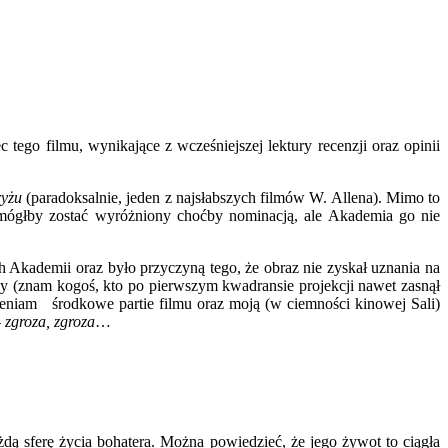
go filmu, wynikające z wcześniejszej lektury recenzji oraz opinii
ryżu
(paradoksalnie, jeden z najsłabszych filmów W. Allena). Mimo to
 mógłby zostać wyróżniony choćby nominacją, ale Akademia go nie
 Akademii oraz było przyczyną tego, że obraz nie zyskał uznania na
wy (znam kogoś, kto po pierwszym kwadransie projekcji nawet zasnął
oceniam środkowe partie filmu oraz moją (w ciemności kinowej Sali)
–
zgroza, zgroza
…
dą sferę życia bohatera. Można powiedzieć, że jego żywot to ciągła