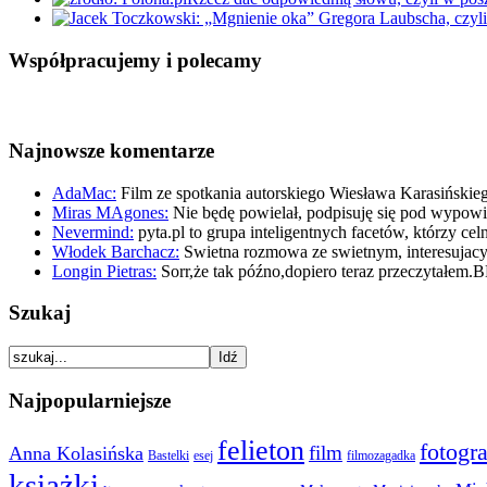
Współpracujemy i polecamy
Najnowsze komentarze
AdaMac:
Film ze spotkania autorskiego Wiesława Karasińskie
Miras MAgones:
Nie będę powielał, podpisuję się pod wypo
Nevermind:
pyta.pl to grupa inteligentnych facetów, którzy ce
Włodek Barchacz:
Swietna rozmowa ze swietnym, interesuja
Longin Pietras:
Sorr,że tak późno,dopiero teraz przeczytałem.
Szukaj
Najpopularniejsze
felieton
fotogra
film
Anna Kolasińska
Bastelki
esej
filmozagadka
książki