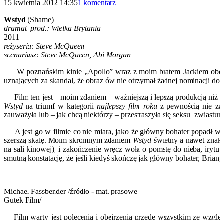
15 kwietnia 2012 14:35
1 komentarz
Wstyd
(Shame)
dramat prod.: Wielka Brytania
2011
reżyseria: Steve McQueen
scenariusz: Steve McQueen, Abi Morgan
W poznańskim kinie „Apollo” wraz z moim bratem Jackiem obe
uznających za skandal, że obraz ów nie otrzymał żadnej nominacji d
Film ten jest – moim zdaniem – ważniejszą i lepszą produkcją niż
Wstyd
na triumf w kategorii
najlepszy film roku
z pewnością nie za
zauważyła lub – jak chcą niektórzy – przestraszyła się seksu [zwias
A jest go w filmie co nie miara, jako że główny bohater popadł w 
szerszą skalę. Moim skromnym zdaniem
Wstyd
świetny a nawet znak
na sali kinowej), i zakończenie wręcz woła o pomstę do nieba, iry
smutną konstatację, że jeśli kiedyś skończę jak główny bohater, Brian
Michael Fassbender /źródło - mat. prasowe
Gutek Film/
Film warty jest polecenia i obejrzenia przede wszystkim ze względ