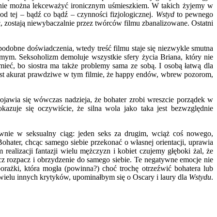
órej nie można lekceważyć ironicznym uśmieszkiem. W takich żyjemy w
 od tej – bądź co bądź – czynności fizjologicznej.
Wstyd
to pewnego
ć, zostają niewybaczalnie przez twórców filmu zbanalizowane. Ostatni
podobne doświadczenia, wtedy treść filmu staje się niezwykle smutna
mym. Seksoholizm demoluje wszystkie sfery życia Briana, który nie
mieć, bo siostra ma także problemy sama ze sobą. I osobą łatwą dla
o jest akurat prawdziwe w tym filmie, że happy endów, wbrew pozorom,
jawia się wówczas nadzieja, że bohater zrobi wreszcie porządek w
zuje się oczywiście, że silna wola jako taka jest bezwzględnie
wnie w seksualny ciąg: jeden seks za drugim, wciąż coś nowego,
ohater, chcąc samego siebie przekonać o własnej orientacji, uprawia
ealizacji fantazji wielu mężczyzn i kobiet czujemy głęboki żal, że
ęcz rozpacz i obrzydzenie do samego siebie. Te negatywne emocje nie
rażki, która mogła (powinna?) choć trochę otrzeźwić bohatera lub
wielu innych krytyków, upominałbym się o Oscary i laury dla
Wstydu
.