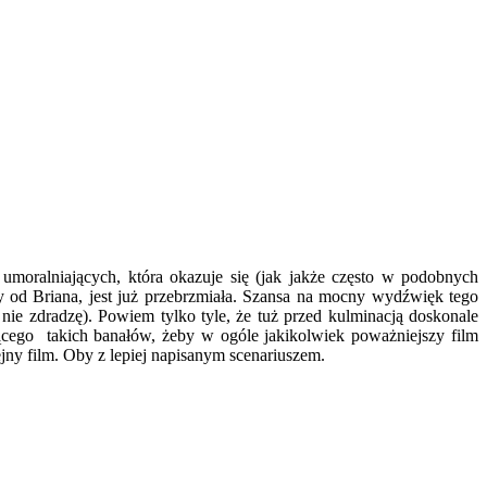
umoralniających, która okazuje się (jak jakże często w podobnych
szy od Briana, jest już przebrzmiała. Szansa na mocny wydźwięk tego
nie zdradzę). Powiem tylko tyle, że tuż przed kulminacją doskonale
jącego takich banałów, żeby w ogóle jakikolwiek poważniejszy film
jny film. Oby z lepiej napisanym scenariuszem.