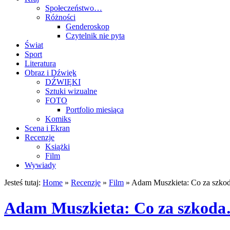
Społeczeństwo…
Różności
Genderoskop
Czytelnik nie pyta
Świat
Sport
Literatura
Obraz i Dźwięk
DŹWIĘKI
Sztuki wizualne
FOTO
Portfolio miesiąca
Komiks
Scena i Ekran
Recenzje
Książki
Film
Wywiady
Jesteś tutaj:
Home
»
Recenzje
»
Film
»
Adam Muszkieta: Co za szk
Adam Muszkieta: Co za szkod