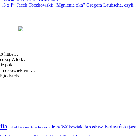
Jacek Toczkowski: „Mgnienie oka” Gregora Laubscha, czyli „
go https…
wiedzią Włod…
lnie pok…
cym człowiekiem.…
BB,to bardz…
fia
Jarosław Kolasiński
Inka Walkowiak
jazz
futbol
historia
Galeria Biała