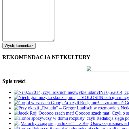
REKOMENDACJA NETKULTURY
Spis treści
Nr 0,5/2014, cz
Niech gra muz
Go
Rzecz dać odpowiednią słowu, czyli w po