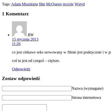
Tags:
Adam Muszkieta
film
McQueen
recezje
Wstyd
1 Komentarz
RW
15 stycznia 2013
11:26
co jest ciekawe seks serwowany w filmie jest praktycznie i w p
coś tu jest od czegoś – cięższe.
Odpowiedz
Zostaw odpowiedź
Nazwa (wymagane)
Strona internetowa