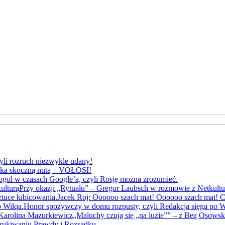
yli rozruch niezwykle udany!
yka skoczną nutą – VOŁOSI!
gol w czasach Google’a, czyli Rosję można zrozumieć.
Przy okazji „Rytuału” – Gregor Laubsch w rozmowie z Netkultu
Jacek Roj: Oooooo szach mat! Oooooo szach mat! Cz
Honor spożywczy w domu rozpusty, czyli Redakcja sięga po W
„Maluchy czują się „na luzie”” – z Beą Osows
szukiwaniu Prawdy i Rozsądku.