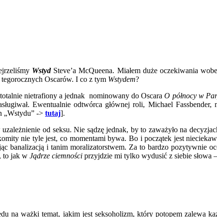
jrzeliśmy
Wstyd
Steve’a McQueena. Miałem duże oczekiwania wobec te
o tegorocznych Oscarów. I co z tym
Wstydem
?
 totalnie nietrafiony a jednak nominowany do Oscara
O północy w Pa
sługiwał. Ewentualnie odtwórca głównej roli, Michael Fassbender,
tun „Wstydu” ->
tutaj
].
uzależnienie od seksu. Nie sądzę jednak, by to zaważyło na decyzjach
omity nie tyle jest, co momentami bywa. Bo i początek jest niecieka
tując banalizacją i tanim moralizatorstwem. Za to bardzo pozytywnie 
, to jak w
Jądrze ciemności
przyjdzie mi tylko wydusić z siebie słowa 
u na ważki temat, jakim jest seksoholizm, który potopem zalewa każ