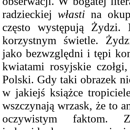
obserwacji. W bogatej lite
radzieckiej
własti
na okupo
często występują Żydzi.
korzystnym świetle. Żydz
jako bezwzględni i tępi ko
kwiatami rosyjskie czołgi,
Polski. Gdy taki obrazek n
w jakiejś książce tropicie
wszczynają wrzask, że to a
oczywistym faktom. Z