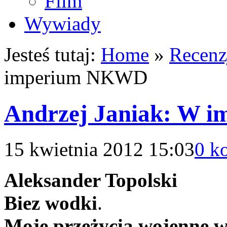
Film
Wywiady
Jesteś tutaj:
Home
»
Recenz
imperium NKWD
Andrzej Janiak: W
15 kwietnia 2012 15:03
0 k
Aleksander Topolski
Biez wodki
.
Moje przeżycia wojenne w