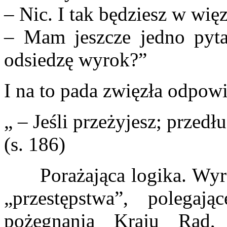
– Nic. I tak będziesz w więz
– Mam jeszcze jedno pyta
odsiedzę wyrok?”
I na to pada zwięzła odpow
„ – Jeśli przeżyjesz; przed
(s. 186)
Porażająca logika. Wyr
„przestępstwa”, polega
pożegnania Kraju Rad,