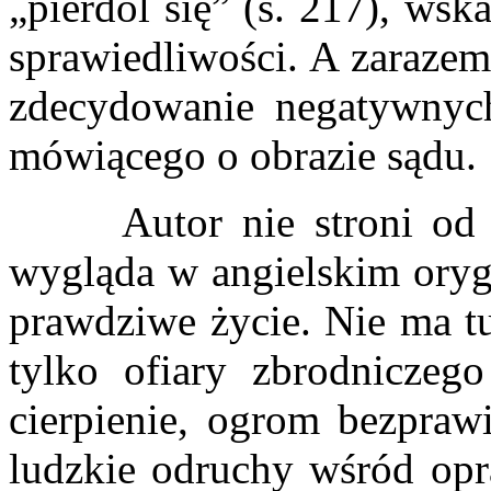
„pierdol się” (s. 217), ws
sprawiedliwości. A zarazem
zdecydowanie negatywnych
mówiącego o obrazie sądu.
Autor nie stroni od w
wygląda w angielskim orygi
prawdziwe życie. Nie ma tu 
tylko ofiary zbrodniczeg
cierpienie, ogrom bezprawi
ludzkie odruchy wśród opr