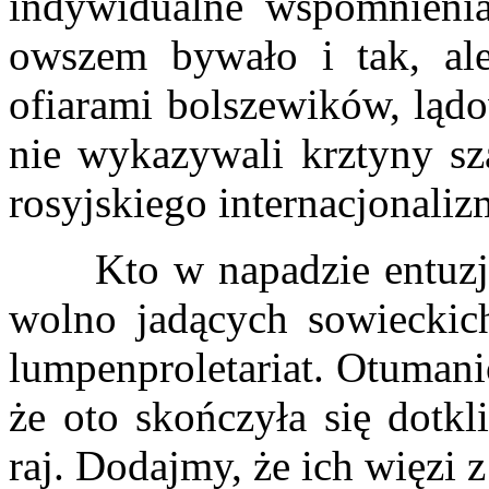
indywidualne wspomnienia 
owszem bywało i tak, al
ofiarami bolszewików, lądo
nie wykazywali krztyny sza
rosyjskiego internacjonaliz
Kto w napadzie entuzjaz
wolno jadących sowieckic
lumpenproletariat. Otumani
że oto skończyła się dotkl
raj. Dodajmy, że ich więzi z