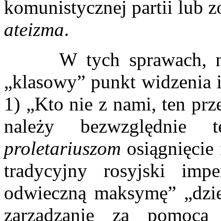
komunistycznej partii lub 
ateizma
.
W tych sprawach, niest
„klasowy” punkt widzenia i
1) „Kto nie z nami, ten pr
należy bezwzględnie 
proletariuszom
osiągnięcie
tradycyjny rosyjski imper
odwieczną maksymę” „dzie
zarządzanie za pomocą