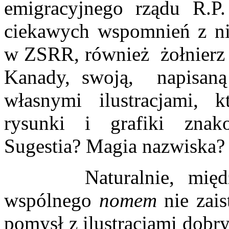
emigracyjnego rządu R.P.
ciekawych wspomnień z ni
w ZSRR, również żołnierz 
Kanady, swoją, napisaną 
własnymi ilustracjami, 
rysunki i grafiki znak
Sugestia? Magia nazwiska?
Naturalnie, między 
wspólnego
nomem
nie zais
pomysł z ilustracjami dobr