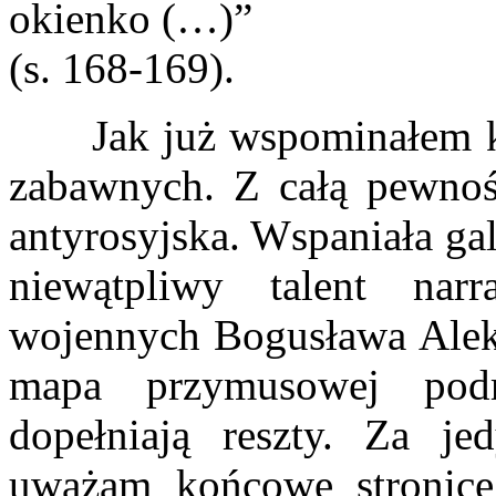
okienko (…)”
(s. 168-169).
Jak już wspominałem ksi
zabawnych. Z całą pewnośc
antyrosyjska. Wspaniała ga
niewątpliwy talent nar
wojennych Bogusława Aleks
mapa przymusowej podr
dopełniają reszty. Za j
uważam końcowe stronic