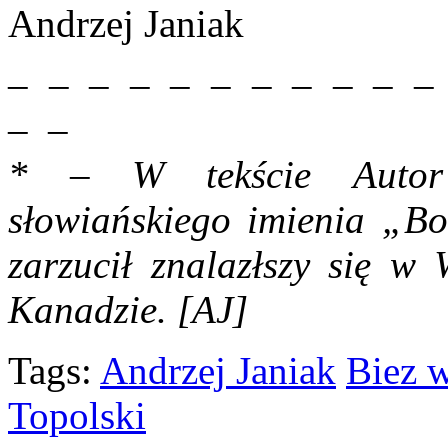
Andrzej Janiak
– – – – – – – – – – –
– –
* – W tekście Autor 
słowiańskiego imienia „B
zarzucił znalazłszy się w 
Kanadzie. [AJ]
Tags:
Andrzej Janiak
Biez 
Topolski