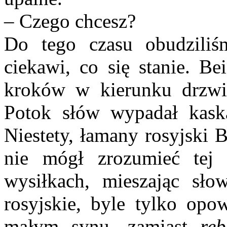
– Czego chcesz?
Do tego czasu obudziliś
ciekawi, co się stanie. Be
kroków w kierunku drzwi 
Potok słów wypadał kaska
Niestety, łamany rosyjski B
nie mógł zrozumieć tej 
wysiłkach, mieszając słow
rosyjskie, byle tylko op
małym synu, zamiast
reb