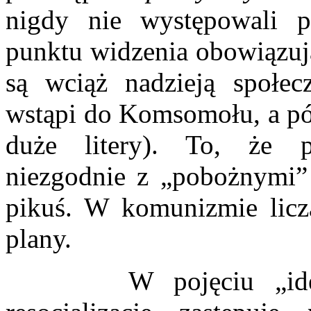
nigdy nie występowali p
punktu widzenia obowiązuj
są wciąż nadzieją społecz
wstąpi do Komsomołu, a póź
duże litery). To, że pr
niezgodnie z „pobożnymi”
pikuś. W komunizmie liczą
plany.
W pojęciu „ideowyc