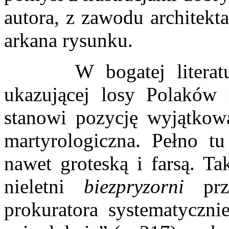
autora, z zawodu architekt
arkana rysunku.
W bogatej literaturze 
ukazującej losy Polakó
stanowi pozycję wyjątkową
martyrologiczna. Pełno t
nawet groteską i farsą. T
nieletni
biezpryzorni
prze
prokuratora systematycz