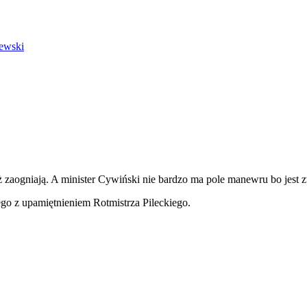
zewski
ż zaogniają. A minister Cywiński nie bardzo ma pole manewru bo jest
o z upamiętnieniem Rotmistrza Pileckiego.