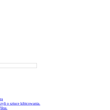
rą
yli o sztuce kibicowania.
ilqa.