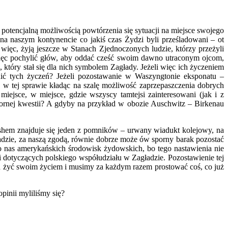
otencjalną możliwością powtórzenia się sytuacji na miejsce swojego
 na naszym kontynencie co jakiś czas Żydzi byli prześladowani – ot
ięc, żyją jeszcze w Stanach Zjednoczonych ludzie, którzy przeżyli
ięc pochylić głów, aby oddać cześć swoim dawno utraconym ojcom,
który stał się dla nich symbolem Zagłady. Jeżeli więc ich życzeniem
nić tych życzeń? Jeżeli pozostawanie w Waszyngtonie eksponatu –
 w tej sprawie kładąc na szalę możliwość zaprzepaszczenia dobrych
iejsce, w miejsce, gdzie wszyscy tamtejsi zainteresowani (jak i z
pornej kwestii? A gdyby na przykład w obozie Auschwitz – Birkenau
shem znajduje się jeden z pomników – urwany wiadukt kolejowy, na
dzie, za naszą zgodą, równie dobrze może ów sporny barak pozostać
o nas amerykańskich środowisk żydowskich, bo tego nastawienia nie
i dotyczących polskiego współudziału w Zagładzie. Pozostawienie tej
a żyć swoim życiem i musimy za każdym razem prostować coś, co już
pinii myliliśmy się?