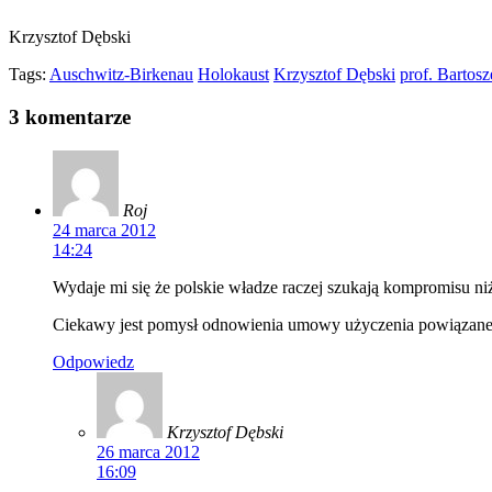
Krzysztof Dębski
Tags:
Auschwitz-Birkenau
Holokaust
Krzysztof Dębski
prof. Bartos
3 komentarze
Roj
24 marca 2012
14:24
Wydaje mi się że polskie władze raczej szukają kompromisu ni
Ciekawy jest pomysł odnowienia umowy użyczenia powiązaneg
Odpowiedz
Krzysztof Dębski
26 marca 2012
16:09