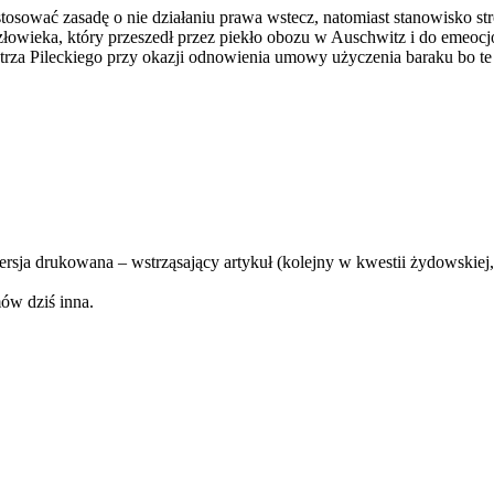
sować zasadę o nie działaniu prawa wstecz, natomiast stanowisko str
człowieka, który przeszedł przez piekło obozu w Auschwitz i do eme
trza Pileckiego przy okazji odnowienia umowy użyczenia baraku bo te
rsja drukowana – wstrząsający artykuł (kolejny w kwestii żydowskiej, o
mów dziś inna.