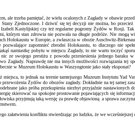
ale trzeba pamiętać, że wielu ocalonych z Zagłady w obawie przed p
 Stany Zjednoczone. I dziwić się tej decyzji nie można, bo przecież
abeli Kastylijskiej czy też regularne pogromy Żydów w Rosji. Tak w
mi, którym stan zdrowia nie pozwala na długie podróże. Nie mogą w
ach Holokaustu w Europie, a zwłaszcza w obozie Auschwitz-Birkenau, 
ie pozwalające zapomnieć zbrodni Holokaustu, to dlaczego nie speł
jakąś namiastkę pobytu w miejscu Zagłady, to nie warto toczyć sporu
nic ze swojego prestiżu z powodu przeniesienia jednego baraku w m
ctwo Zagłady. Naprawdę nie ma innych możliwości rozwiązania tej s
się obecnie w Muzeum Holokaustu w Waszyngtonie jako stały eksponat?
 miejsca, to jednak na terenie tamtejszego Muzeum Instytutu Yad Va
o przewożenia Żydów do obozów zagłady. Dokładnie na tej samej zasa
 odebrane jako próba przekupienia niezbyt przyjaźnie nastawionych d
nergię skierować na spokojne prostowanie pojawiających się informacj
odowiska przyjmują taką wersję za prawdę objawioną a sprawa zaczyn
łamstwem.
 załatwienia konfliktu stwierdzając po ludzku, że we wcześniejszej o