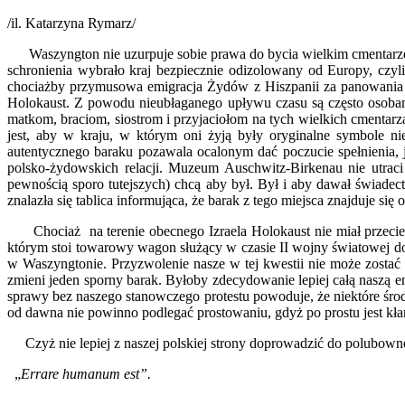
/il. Katarzyna Rymarz/
Waszyngton nie uzurpuje sobie prawa do bycia wielkim cmentarzem, 
schronienia wybrało kraj bezpiecznie odizolowany od Europy, czyli
chociażby przymusowa emigracja Żydów z Hiszpanii za panowania Iz
Holokaust. Z powodu nieubłaganego upływu czasu są często osoba
matkom, braciom, siostrom i przyjaciołom na tych wielkich cmentarz
jest, aby w kraju, w którym oni żyją były oryginalne symbole n
autentycznego baraku pozawala ocalonym dać poczucie spełnienia, 
polsko-żydowskich relacji. Muzeum Auschwitz-Birkenau nie utraci 
pewnością sporo tutejszych) chcą aby był. Był i aby dawał świade
znalazła się tablica informująca, że barak z tego miejsca znajduje 
Chociaż na terenie obecnego Izraela Holokaust nie miał przecież
którym stoi towarowy wagon służący w czasie II wojny światowej d
w Waszyngtonie. Przyzwolenie nasze w tej kwestii nie może zostać
zmieni jeden sporny barak. Byłoby zdecydowanie lepiej całą naszą e
sprawy bez naszego stanowczego protestu powoduje, że niektóre śr
od dawna nie powinno podlegać prostowaniu, gdyż po prostu jest k
Czyż nie lepiej z naszej polskiej strony doprowadzić do polubownego
„
Errare humanum est”.
.