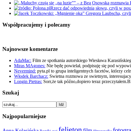
Rzecz dać odpowiednią słowu, czyli w po
Współpracujemy i polecamy
Najnowsze komentarze
AdaMac:
Film ze spotkania autorskiego Wiesława Karasińskie
Miras MAgones:
Nie będę powielał, podpisuję się pod wypo
Nevermind:
pyta.pl to grupa inteligentnych facetów, którzy ce
Włodek Barchacz:
Swietna rozmowa ze swietnym, interesuja
Longin Pietras:
Sorr,że tak późno,dopiero teraz przeczytałem.
Szukaj
Najpopularniejsze
felieton
fotogra
film
Anna Kolasińska
Bastelki
esej
filmozagadka