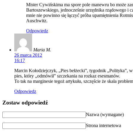
Mister Cywińskima ma spore pole manewru bo może zasto
Bartoszewskiego, jednocześnie urzędnika rządowego i 
mnie nie powinno się łączyć próba upamiętnienia Rotmis
Auschwitz.
Odpowiedz
Maria M.
26 marca 2012
16:17
Marcin Kołodziejczyk, „Pies bełżecki”, tygodnik „Polityka”, we
pies, który „odmówił” szczekania na rozkaz esesmanów.
To tak na marginesie tegoż artykułu, szczęście że skala proble
Odpowiedz
Zostaw odpowiedź
Nazwa (wymagane)
Strona internetowa