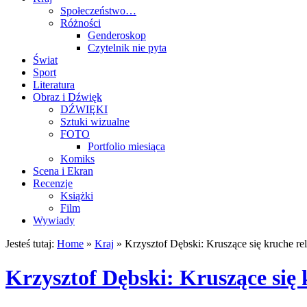
Społeczeństwo…
Różności
Genderoskop
Czytelnik nie pyta
Świat
Sport
Literatura
Obraz i Dźwięk
DŹWIĘKI
Sztuki wizualne
FOTO
Portfolio miesiąca
Komiks
Scena i Ekran
Recenzje
Książki
Film
Wywiady
Jesteś tutaj:
Home
»
Kraj
»
Krzysztof Dębski: Kruszące się kruche rel
Krzysztof Dębski: Kruszące się 