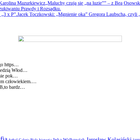
„Maluchy czują się „na luzie”” – z Beą Osows
szukiwaniu Prawdy i Rozsądku.
Jacek Toczkowski: „Mgnienie oka” Gregora Laubscha, czyli „
go https…
wiedzią Włod…
lnie pok…
cym człowiekiem.…
BB,to bardz…
fia
Jarosław Kolasiński
Inka Walkowiak
jazz
futbol
historia
Galeria Biała