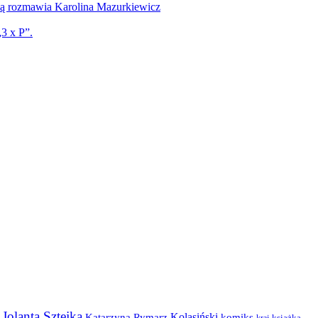
ką rozmawia Karolina Mazurkiewicz
3 x P”.
Jolanta Sztejka
Kolasiński
komiks
Katarzyna Rymarz
kraj
książka