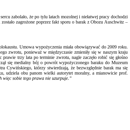
 zabolało, że po tylu latach mozolnej i niełatwej pracy dochodzi
zostało zagrożone poprzez fakt sporu o barak z Obozu Auschwitz –
lokaustu. Umowa wypożyczenia miała obowiązywać do 2009 roku.
jego zwrotu, ponieważ w międzyczasie zmieniły się w naszym kraju
rawie trzy lata po terminie zwrotu, nagle zaczęło robić się głośno
czął się medialny bój o powrót wypożyczonego baraku do Muzeum
a Cywińskiego, którzy stwierdzają, że bezwzględnie barak ma się
 udziela obu panom wielki autorytet moralny, a mianowicie prof.
h więc sobie tego prawa nie uzurpuje.”