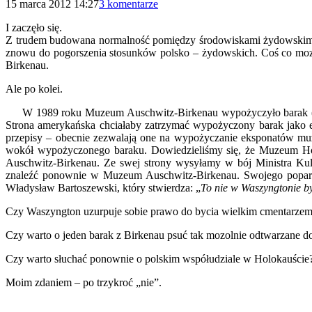
15 marca 2012 14:27
3 komentarze
I zaczęło się.
Z trudem budowana normalność pomiędzy środowiskami żydowskimi w
znowu do pogorszenia stosunków polsko – żydowskich. Coś co mozo
Birkenau.
Ale po kolei.
W 1989 roku Muzeum Auschwitz-Birkenau wypożyczyło barak (a 
Strona amerykańska chciałaby zatrzymać wypożyczony barak jako e
przepisy – obecnie zezwalają one na wypożyczanie eksponatów muzea
wokół wypożyczonego baraku. Dowiedzieliśmy się, że Muzeum Ho
Auschwitz-Birkenau. Ze swej strony wysyłamy w bój Ministra Kul
znaleźć ponownie w Muzeum Auschwitz-Birkenau. Swojego poparcia
Władysław Bartoszewski, który stwierdza: „
To nie w Waszyngtonie by
Czy Waszyngton uzurpuje sobie prawo do bycia wielkim cmentarze
Czy warto o jeden barak z Birkenau psuć tak mozolnie odtwarzane d
Czy warto słuchać ponownie o polskim współudziale w Holokauście
Moim zdaniem – po trzykroć „nie”.