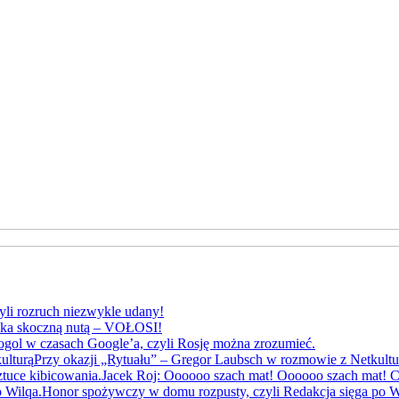
yli rozruch niezwykle udany!
yka skoczną nutą – VOŁOSI!
gol w czasach Google’a, czyli Rosję można zrozumieć.
Przy okazji „Rytuału” – Gregor Laubsch w rozmowie z Netkultu
Jacek Roj: Oooooo szach mat! Oooooo szach mat! Cz
Honor spożywczy w domu rozpusty, czyli Redakcja sięga po W