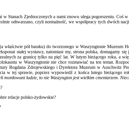
 Stanach Zjednoczonych a nami znowu ulega pogorszeniu. Coś w sercu
lnie odtwarzano, czyli normalność, we współpracy tych dwóch nacji 
właściwie pół baraku) do tworzonego w Waszyngtonie Muzeum Ho
ksponat stałej wystawy, natomiast my, strona polska, domagamy się 
lnych za granicę tylko na pięć lat. W lutym bieżącego roku, a więc p
lokaustu w Waszyngtonie nie chce rozmawiać na ten temat. Rozpo
tury Bogdana Zdrojewskiego i Dyrektora Muzeum w Auschwitz Piotr
 w tej sprawie, poprzez wypowiedź z końca lutego bieżącego roku,
li mordowani ludzie, to nie Waszyngton jest wielkim cmentarzem. Niec
m?
obre relacje polsko-żydowskie?
?