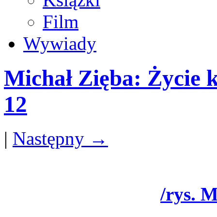
Film
Wywiady
Michał Zięba: Życie k
12
|
Następny →
/rys. 