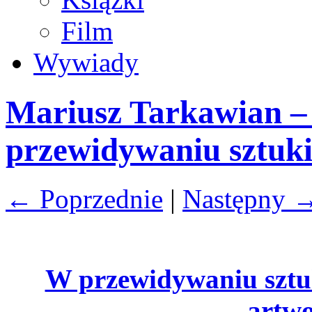
Film
Wywiady
Mariusz Tarkawian –
przewidywaniu sztuk
← Poprzednie
|
Następny 
W przewidywaniu sztuk
artwo