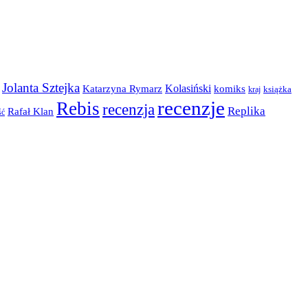
Jolanta Sztejka
Kolasiński
komiks
Katarzyna Rymarz
kraj
książka
recenzje
Rebis
recenzja
Replika
Rafał Klan
ść