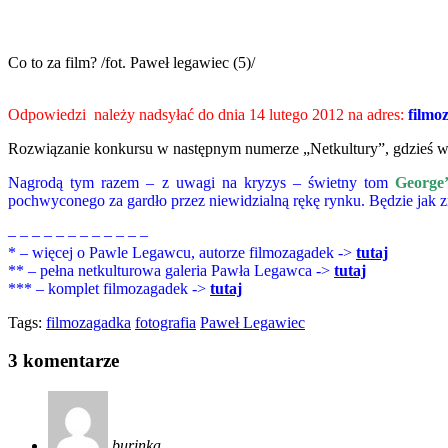
Co to za film? /fot. Paweł legawiec (5)/
Odpowiedzi należy nadsyłać do dnia 14 lutego 2012 na adres:
filmo
Rozwiązanie konkursu w następnym numerze „Netkultury”, gdzieś w 
Nagrodą tym razem – z uwagi na kryzys – świetny tom
George’
pochwyconego za gardło przez niewidzialną rękę rynku. Będzie jak zn
– – – – – – – – – – – –
* – więcej o Pawle Legawcu, autorze filmozagadek ->
tutaj
** – pełna netkulturowa galeria Pawła Legawca ->
tu
taj
*** – komplet filmozagadek ->
tutaj
Tags:
filmozagadka
fotografia
Paweł Legawiec
3 komentarze
burinka