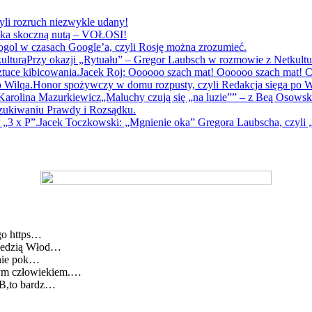
yli rozruch niezwykle udany!
yka skoczną nutą – VOŁOSI!
gol w czasach Google’a, czyli Rosję można zrozumieć.
Przy okazji „Rytuału” – Gregor Laubsch w rozmowie z Netkultu
Jacek Roj: Oooooo szach mat! Oooooo szach mat! Cz
Honor spożywczy w domu rozpusty, czyli Redakcja sięga po W
„Maluchy czują się „na luzie”” – z Beą Osows
szukiwaniu Prawdy i Rozsądku.
Jacek Toczkowski: „Mgnienie oka” Gregora Laubscha, czyli „
go https…
wiedzią Włod…
lnie pok…
cym człowiekiem.…
BB,to bardz…