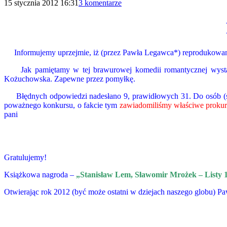
15 stycznia 2012 16:31
3 komentarze
Informujemy uprzejmie, iż (przez Pawła Legawca*) reprodukowany
Jak pamiętamy w tej brawurowej komedii romantycznej wystąpili 
Kożuchowska. Zapewne przez pomyłkę.
Błędnych odpowiedzi nadesłano 9, prawidłowych 31. Do osób (siedm
poważnego konkursu, o fakcie tym
zawiadomiliśmy właściwe prokur
pani
Gratulujemy!
Książkowa nagroda –
„Stanisław Lem, Sławomir Mrożek – Listy 
Otwierając rok 2012 (być może ostatni w dziejach naszego globu) P