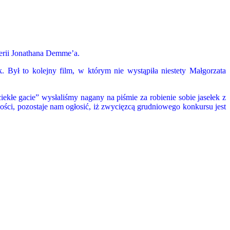
j
erii Jonathana Demme’a.
Był to kolejny film, w którym nie wystąpiła niestety Małgorzata
łe gacie” wysłaliśmy nagany na piśmie za robienie sobie jasełek z
ości, pozostaje nam ogłosić, iż zwycięzcą grudniowego konkursu jest