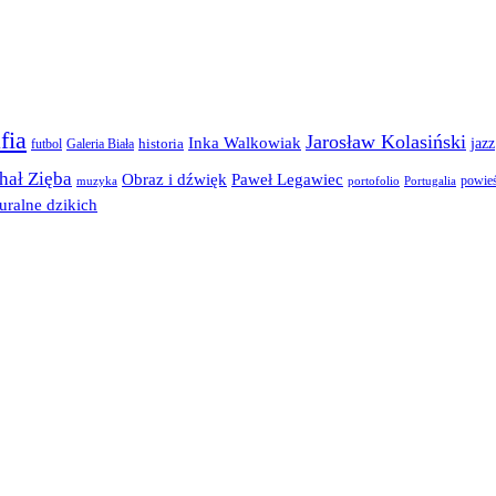
fia
Jarosław Kolasiński
Inka Walkowiak
jazz
futbol
historia
Galeria Biała
hał Zięba
Obraz i dźwięk
Paweł Legawiec
powie
muzyka
portofolio
Portugalia
uralne dzikich