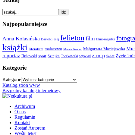
Najpopularniejsze
felieton
fotogra
film
Anna Kolasińska
Bastelki
esej
filmozagadka
książki
Mic
malarstwo
Małgorzata Maciejewska
literatura
Marek Rezler
z-m-p
reportaż
Rojewski
Życie kult
Sztejka
sport
Toczkowski
świat
wywiad
Kategorie
Kategorie
Katalog stron www
Bezpłatny katalog internetowy
Archiwum
O nas
Regulamin
Kontakt
Zostań Autorem
Wyślij tekst