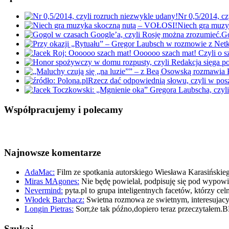
Nr 0,5/2014, cz
Niech gra muz
Go
Rzecz dać odpowiednią słowu, czyli w po
Współpracujemy i polecamy
Najnowsze komentarze
AdaMac:
Film ze spotkania autorskiego Wiesława Karasińskie
Miras MAgones:
Nie będę powielał, podpisuję się pod wypo
Nevermind:
pyta.pl to grupa inteligentnych facetów, którzy ce
Włodek Barchacz:
Swietna rozmowa ze swietnym, interesuja
Longin Pietras:
Sorr,że tak późno,dopiero teraz przeczytałem.
Szukaj