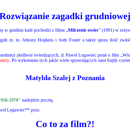
Rozwiązanie zagadki grudniowe
 w grudniu kadr pochodzi z filmu „
Milczenie owiec
” (1991) w reżys
m. in. Athony Hopkins i Jody Foster a także spora ilość zwłok. 
iu) złośliwie twierdzących, iż Paweł Legawiec pytał o film „Wściek
atury
. Po wykonaniu tych jakże wiele sprawiających nam frajdy czynn
Matylda Szalej z Poznania
1956-1978
″
nadejdzie pocztą.
aweł Legawiec** pyta:
Co to za film?!