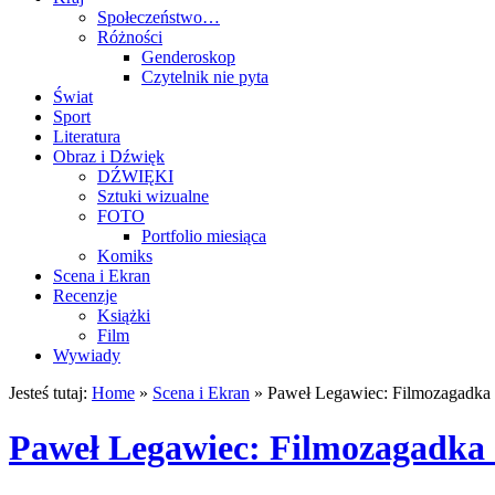
Społeczeństwo…
Różności
Genderoskop
Czytelnik nie pyta
Świat
Sport
Literatura
Obraz i Dźwięk
DŹWIĘKI
Sztuki wizualne
FOTO
Portfolio miesiąca
Komiks
Scena i Ekran
Recenzje
Książki
Film
Wywiady
Jesteś tutaj:
Home
»
Scena i Ekran
»
Paweł Legawiec: Filmozagadka 
Paweł Legawiec: Filmozagadka s