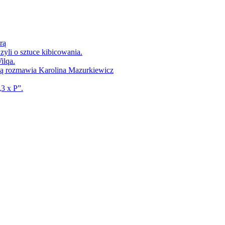
rą
yli o sztuce kibicowania.
ilqa.
ką rozmawia Karolina Mazurkiewicz
3 x P”.